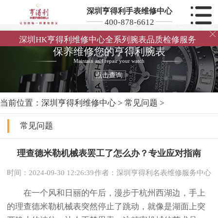
深圳亨得利手表维修中心
400-878-6612

深圳HK亨得利维修中心全系列腕表品质检修服务
保养维修您的亨得利腕表
Maintain and repair your watch
点击查询
当前位置：
深圳亨得利维修中心
>
常见问题
>
常见问题
理查德米勒机械表罢工了怎么办？专业应对指南
时间：2024-09-30 12:26:39
作者：深圳亨得利名表维修服务中心
在一个风和日丽的午后，漫步于杭州西湖边，手上
的理查德米勒机械表突然停止了跳动，就像是湖面上突