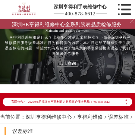
深圳亨得利手表维修中心
400-878-6612

亨得利误差标准
深圳HK亨得利维修中心全系列腕表品质检修服务
Maintain and repair your watch
亨得利误差标准是什么？误差多少才是正常的标准？下面是深圳亨得利
维修保养服务误差标准栏目为你提供的内容，本栏目总结了所有关于手表
误差标准的问题，希望对您有所帮助！如果您的手表需要检测误差，我们
将竭诚为你服务！
点击查询
2026年6月亨得利深圳市售后服务网络优化升级公告
▲
官网公告>
2026年6月深圳市亨得利官方售后客户服务热线：400-878-6612
▼
2026年6月亨得利售后服务中心最新网点地址：
当前位置：
深圳亨得利维修中心
>
亨得利维修
>
误差标准
>
深圳市罗湖区深南东路5001号华润大厦写字楼17层1701室（需提前预约）
广东省深圳市罗湖区深南东路5001号华润大厦17层1701室亨得利售后服务中心（需提前预约）
误差标准